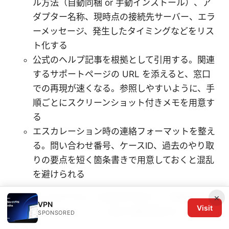
ル方法（自動同梱 or 手動インストール）、ア
ダプター名称、現時点の接続先サーバー、エラ
ーメッセージ、発生したタイミングなどをリス
ト化する
公式のヘルプ記事を根拠として引用する。関連
するサポートページの URL を添えると、窓口
での再現が速くなる。参照しやすいように、手
順ごとにスクリーンショット付きメモを用意す
る
エスカレーション時の連絡フォーマットを整え
る。問い合わせ番号、ケースID、過去のやり取
りの要点を短く箇条書きで用意しておくと混乱
を避けられる
×
具体的には以下のような数字が役立つ。初期診断の
VPN
Visit
時間感覚を持つことで、対応の優先順位をつけやす
SPONSORED
くなる