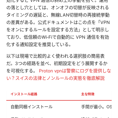
効化すると VPN 通信の斜め上の挙動を招く。運用
の落とし穴としては、オンオフの切替が反映される
タイミングの遅延と、無線LAN切替時の再接続挙動
の差異がある。公式ドキュメントはこの点を「VPN
をオンにするルールを設定する方法」として明示し
ており、低信頼のWi‑Fiで自動的に VPN 通信を有効
化する通知設定を推奨している。
以下は現場で比較的よく使われる選択肢の簡易表
だ。3つの経路を並べ、初期設定をどう展開するか
を可視化する。
Proton vpnは警察にログを提供しな
い？スイスの法律とノンルールの実態を徹底解説
インストール経路
主な特徴
自動同梱インストール
手間が最小。OS 