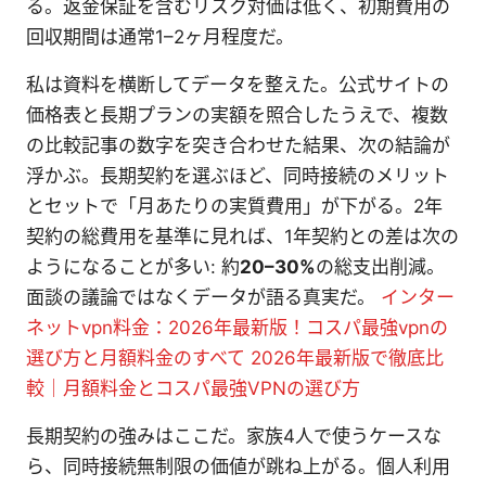
る。返金保証を含むリスク対価は低く、初期費用の
回収期間は通常1–2ヶ月程度だ。
私は資料を横断してデータを整えた。公式サイトの
価格表と長期プランの実額を照合したうえで、複数
の比較記事の数字を突き合わせた結果、次の結論が
浮かぶ。長期契約を選ぶほど、同時接続のメリット
とセットで「月あたりの実質費用」が下がる。2年
契約の総費用を基準に見れば、1年契約との差は次の
ようになることが多い: 約
20–30%
の総支出削減。
面談の議論ではなくデータが語る真実だ。
インター
ネットvpn料金：2026年最新版！コスパ最強vpnの
選び方と月額料金のすべて 2026年最新版で徹底比
較｜月額料金とコスパ最強VPNの選び方
長期契約の強みはここだ。家族4人で使うケースな
ら、同時接続無制限の価値が跳ね上がる。個人利用