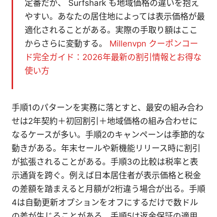
定番だが、 Surfshark も地域価格の違いを抱え
やすい。あなたの居住地によっては表示価格が最
適化されることがある。実際の手取り額はここ
からさらに変動する。
Millenvpn クーポンコー
ド完全ガイド：2026年最新の割引情報とお得な
使い方
手順1のパターンを実務に落とすと、最安の組み合わ
せは2年契約＋初回割引＋地域価格の組み合わせに
なるケースが多い。手順2のキャンペーンは季節的な
動きがある。年末セールや新機能リリース時に割引
が拡張されることがある。手順3の比較は税率と表
示通貨を跨ぐ。例えば日本居住者が表示価格と税金
の差額を踏まえると月額が2桁違う場合が出る。手順
4は自動更新オプションをオフにするだけで数ドル
の差が生じることがある。手順5は返金保証の適用