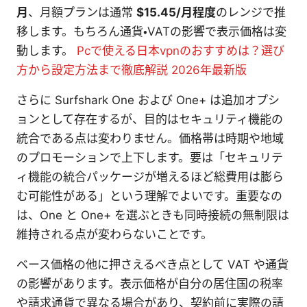
月
、月額プランは通常
$15.45/月程度
のレンジで推
移します。もちろん通貨・VATの影響で表示価格は変
動します。
Pcで使える日本vpnのおすすめは？選び
方から設定方法まで徹底解説 2026年最新版
さらに Surfshark One および One+ は追加オプシ
ョンとして存在するが、目的はセキュリティ機能の
統合である点は変わりません。価格帯は時期や地域
のプロモーションで上下します。要は「セキュリテ
ィ機能の統合パッケージが増えるほど総費用は膨ら
む可能性がある」という理解でよいです。重要なの
は、One と One+ を選ぶときも同時接続の無制限は
維持される点が変わらないことです。
ベース価格の他に押さえるべき点として VAT や通貨
の影響があります。表示価格が自分の居住国の税率
や請求通貨で異なる場合があり、契約前に実際の請