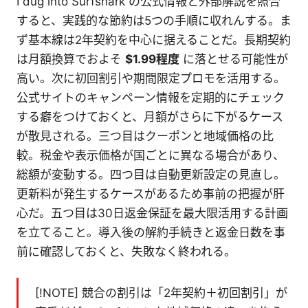
I dug into Surfshark の公式情報と外部解説を照合
すると、実践的な節約は5つの手順に収れんする。ま
ず基本線は2年契約を中心に据えることだ。長期契約
は月額換算でおよそ
$1.99程度
に落とせる可能性が
高い。次に初回割引や期間限定プロモを活用する。
公式サイトのキャンペーン情報を定期的にチェック
する癖をつけておくと、月額がさらに下がるケース
が散見される。三つ目はクーポンと地域価格の比
較。税金や表示価格が国ごとに異なる場合があり、
総額が変動する。四つ目は自動更新設定の見直し。
更新料が発生するケースがあるため事前の把握が肝
心だ。五つ目は30日返金保証を最大限活用する計画
を立てること。導入後の解約手続きと返金日数を事
前に確認しておくと、失敗なく終われる。
[!NOTE] 競合の割引は「2年契約＋初回割引」が