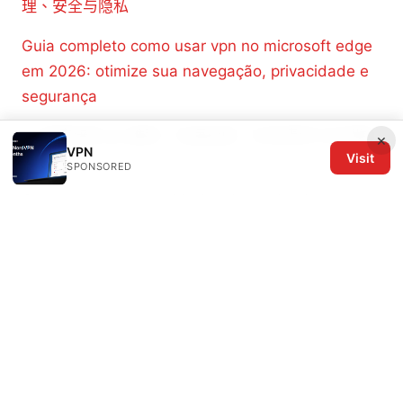
理、安全与隐私
Guia completo como usar vpn no microsoft edge
em 2026: otimize sua navegação, privacidade e
segurança
Ios端靠谱的vpn推荐：全面指南、实用清单与实测数
×
VPN
Visit
据
SPONSORED
Can you use a vpn with the xbox edge browser
the complete guide to using a vpn on xbox edge
and beyond
海外加速器哪个好：全面評比與實用選擇指南
© 2026 The Six Others LLC. All rights reserved.