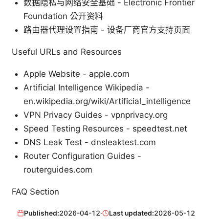
数据隐私与网络安全基础 - Electronic Frontier
Foundation 公开资料
路由器代理设置指南 - 设备厂商官方支持页面
Useful URLs and Resources
Apple Website - apple.com
Artificial Intelligence Wikipedia -
en.wikipedia.org/wiki/Artificial_intelligence
VPN Privacy Guides - vpnprivacy.org
Speed Testing Resources - speedtest.net
DNS Leak Test - dnsleaktest.com
Router Configuration Guides -
routerguides.com
FAQ Section
Published:
2026-04-12
·
Last updated:
2026-05-12