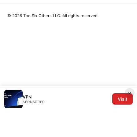
© 2026 The Six Others LLC. All rights reserved.
×
VPN
Visit
SPONSORED
The Six Others LLC
1700 NW Hoyt Street, Suite 220
Portland, OR, 97209