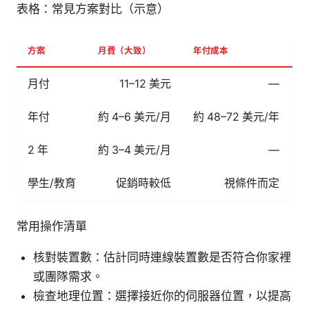
表格：常見方案對比（示意）
方案
月費（大致）
年付成本
2
月付
11–12 美元
—
年付
約 4–6 美元/月
約 48–72 美元/年
約
2 年
約 3–4 美元/月
—
學生/教育
促銷時較低
視條件而定
常用操作清單
核對裝置數：估計同時連線裝置數是否符合你家裡
或團隊需求。
檢查地理位置：選擇接近你的伺服器位置，以提高