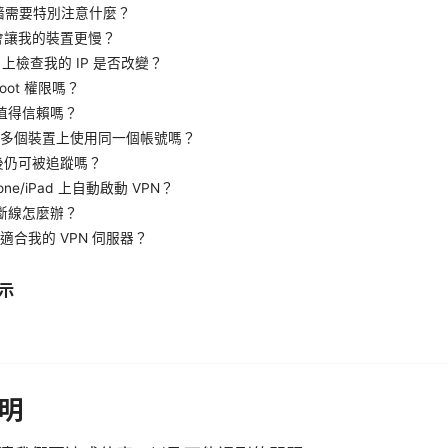
翻墙需要特別注意什麼？
不會讓我的裝置更慢？
S 上檢查我的 IP 是否改變？
root 權限嗎？
 值得信賴嗎？
多個裝置上使用同一個帳號嗎？
線後仍可被追蹤嗎？
one/iPad 上自動啟動 VPN？
 斷線怎麼辦？
適合我的 VPN 伺服器？
示
明