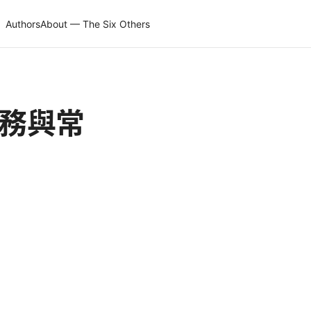
Authors
About — The Six Others
实務與常