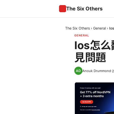
The Six Others
The Six Others
›
General
›
I
GENERAL
Ios怎
見問題
Anouk Drummond
·