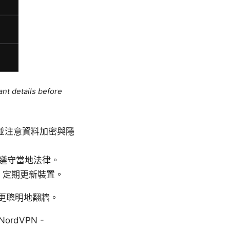
ant details before
並注意資料加密與隱
遵守當地法律。
限、定期更新裝置。
上更聰明地翻牆。
ordVPN -