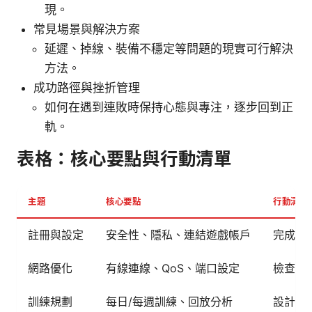
現。
常見場景與解決方案
延遲、掉線、裝備不穩定等問題的現實可行解決
方法。
成功路徑與挫折管理
如何在遇到連敗時保持心態與專注，逐步回到正
軌。
表格：核心要點與行動清單
主題
核心要點
行動清單
註冊與設定
安全性、隱私、連結遊戲帳戶
完成雙
網路優化
有線連線、QoS、端口設定
檢查網
訓練規劃
每日/每週訓練、回放分析
設計訓