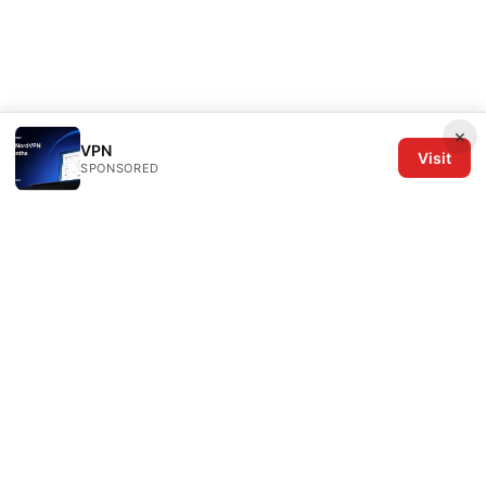
×
VPN
Visit
SPONSORED
The Six Others LLC
1700 NW Hoyt Street, Suite 220
Portland, OR, 97209
US
editorial@the6others.com
+1-503-555-0167
About
Privacy Policy
Terms of Use