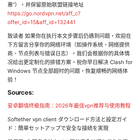
惠”），并保留原始联盟链接地址
https://go.nordvpn.net/aff_c?
offer_id=15&aff_id=132441
致读者 如果你在执行本文步骤后仍遇到问题，欢迎在
下方留言分享你的网络环境（如操作系统、网络提供
商、节点列表与错误日志）。我们会根据你的具体情
况给出更定制化的排错方案。祝你早日解决 Clash for
Windows 节点全部超时的问题，恢复顺畅的网络体
验！
Sources:
安卓翻墙终极指南：2026年最佳vpn推荐与使用教程
Softether vpn client ダウンロード方法と設定ガイ
ド：簡単セットアップで安全な接続を実現