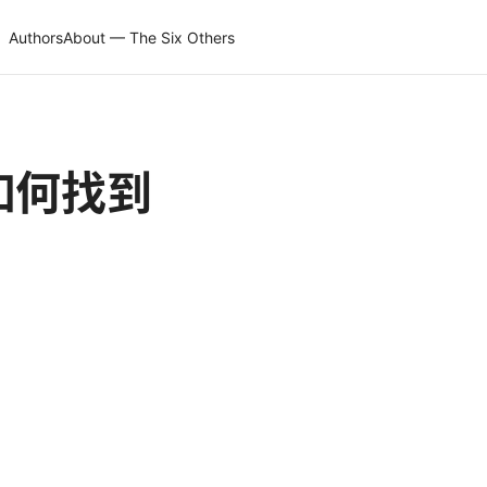
Authors
About — The Six Others
：如何找到