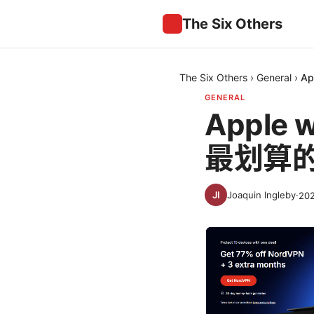
The Six Others
The Six Others
›
General
›
A
GENERAL
Apple
最划算
Joaquin Ingleby
·
20