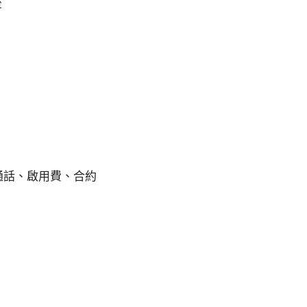
流
含通話、啟用費、合約