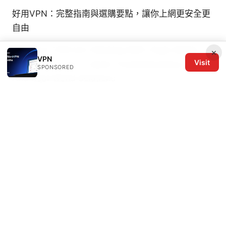
好用VPN：完整指南與選購要點，讓你上網更安全更
自由
Why Your VPN Isn’t Working With Virgin Media
×
VPN
Visit
And How To Fix It: Quick Troubleshooting Tips
SPONSORED
And Real-World Solutions
© 2026 The Six Others LLC. All rights reserved.
The Six Others LLC
1700 NW Hoyt Street, Suite 220
Portland, OR, 97209
US
editorial@the6others.com
+1-503-555-0167