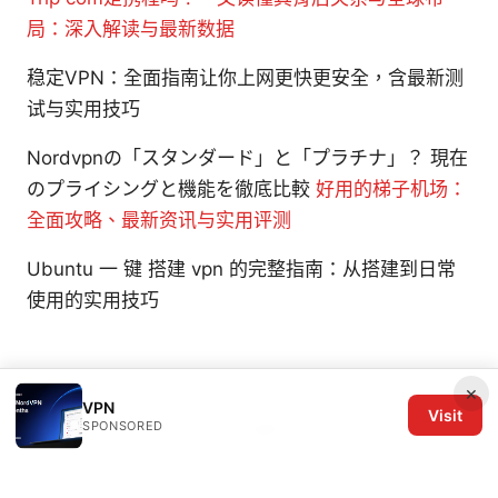
局：深入解读与最新数据
稳定VPN：全面指南让你上网更快更安全，含最新测
试与实用技巧
Nordvpnの「スタンダード」と「プラチナ」？ 現在
のプライシングと機能を徹底比較
好用的梯子机场：
全面攻略、最新资讯与实用评测
Ubuntu 一 键 搭建 vpn 的完整指南：从搭建到日常
使用的实用技巧
×
VPN
Visit
SPONSORED
© 2026 The Six Others LLC. All rights reserved.