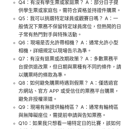
Q4：有沒有學生票或家庭票？ A：部分日子提
供學生票或家庭包，需符合資格並持證件購票。
Q5：我可以挑選特定球員或觀賽日嗎？ A：一
般情況下票務不保留特定球員席位，但熱鬧的日
子常有熱門對手與特殊活動。
Q6：現場是否允許帶相機？ A：通常允許小型
相機，詳細規定以現場告示為準。
Q7：有沒有退票或改期政策？ A：多數票務平
台提供退改票，但日期與票種有不同的條件，請
以購票時的條款為準。
Q8：如何避免購票時遇到假票？ A：僅透過官
方網站、官方 APP 或受信任的票務平台購票，
避免非授權渠道。
Q9：現場有無提供輪椅區？ A：通常有輪椅區
與無障礙座位，需提前申請與告知票務。
Q10：如果我只想看一場特定日的比賽，該如何