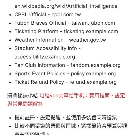
en.wikipedia.org/wiki/Artificial_intelligence
CPBL Official - cpbl.com.tw
Fubon Braves Official - taiwan.fubon.com
Ticketing Platform - ticketing.example.com
Weather Information - weather.gov.tw
Stadium Accessibility Info -
accessibility.example.org
Fan Club Information - fandom.example.org
Sports Event Policies - policy.example.org
Ticket Refund Policy - refund.example.org
購票秘訣小結
电脑vpn共享给手机：實用指南、設定
與常見問題解答
提前註冊、設定提醒、並使用多裝置同時搶票。
比較不同渠道的票價與區域，選擇最符合預算與觀
賽需求的區域。