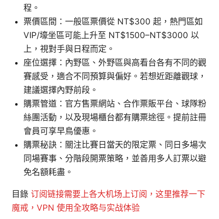
程。
票價區間：一般區票價從 NT$300 起，熱門區如
VIP/壕坐區可能上升至 NT$1500–NT$3000 以
上，視對手與日程而定。
座位選擇：內野區、外野區與高看台各有不同的觀
賽感受，適合不同預算與偏好。若想近距離觀球，
建議選擇內野前段。
購票管道：官方售票網站、合作票販平台、球隊粉
絲團活動，以及現場櫃台都有購票途徑。提前註冊
會員可享早鳥優惠。
購票秘訣：關注比賽日當天的限定票、同日多場次
同場賽事、分階段開票策略，並善用多人訂票以避
免名額耗盡。
目錄
订阅链接需要上各大机场上订阅，这里推荐一下
魔戒，VPN 使用全攻略与实战体验