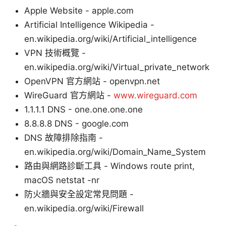
Apple Website - apple.com
Artificial Intelligence Wikipedia -
en.wikipedia.org/wiki/Artificial_intelligence
VPN 技術概覽 -
en.wikipedia.org/wiki/Virtual_private_network
OpenVPN 官方網站 - openvpn.net
WireGuard 官方網站 -
www.wireguard.com
1.1.1.1 DNS - one.one.one.one
8.8.8.8 DNS - google.com
DNS 故障排除指南 -
en.wikipedia.org/wiki/Domain_Name_System
路由與網路診斷工具 - Windows route print,
macOS netstat -nr
防火牆與安全設定常見問題 -
en.wikipedia.org/wiki/Firewall