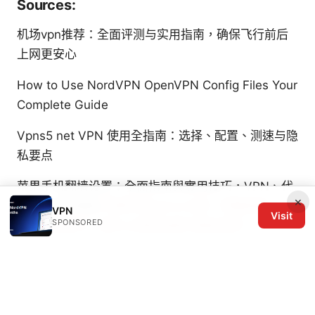
Sources:
机场vpn推荐：全面评测与实用指南，确保飞行前后
上网更安心
How to Use NordVPN OpenVPN Config Files Your
Complete Guide
Vpns5 net VPN 使用全指南：选择、配置、测速与隐
私要点
苹果手机翻墙设置：全面指南與實用技巧，VPN、代
×
理與安全性要點
苹果手机vpn小火箭：完整指南、评
VPN
Visit
SPONSORED
测与实战技巧，提升上网自由度与隐私保护
Nordlynx No Internet Fix Connection Issues Get
Back Online: Quick Guide to Stabilize VPN,
Troubleshoot, and Stay Protected