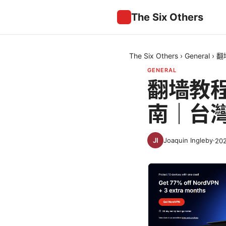
The Six Others
The Six Others
›
General
›
翻
GENERAL
翻墙教
南｜台
Joaquin Ingleby
·
20