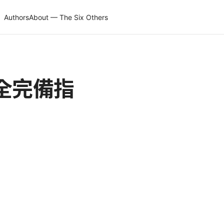
Authors
About — The Six Others
全完備指