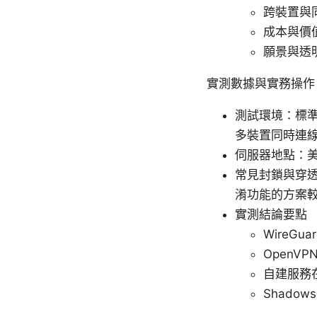
跨裝置與
成本與價
願景與透
實測數據與實務操作
測試環境：標準家
多裝置同時連
伺服器地點：
常見封鎖與穿透
淆功能的方案
實測結論要點
WireG
OpenV
自建服務
Shado