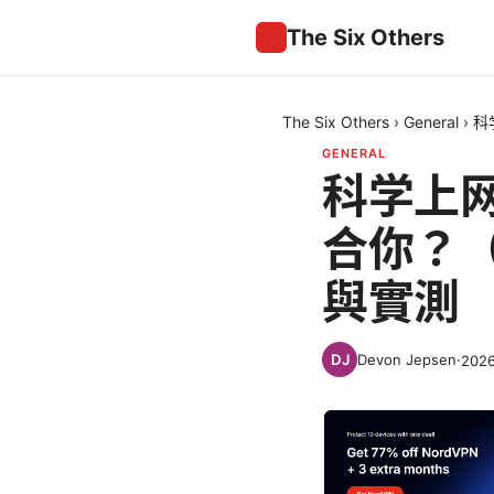
The Six Others
The Six Others
›
General
›
科
GENERAL
科学上网
合你？
與實測
Devon Jepsen
·
202