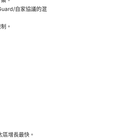
方案。
uard/自家協議的混
限制。
亞太區增長最快。