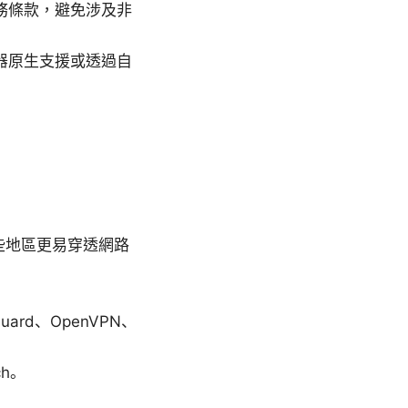
務條款，避免涉及非
路由器原生支援或透過自
在某些地區更易穿透網路
rd、OpenVPN、
ch。
。