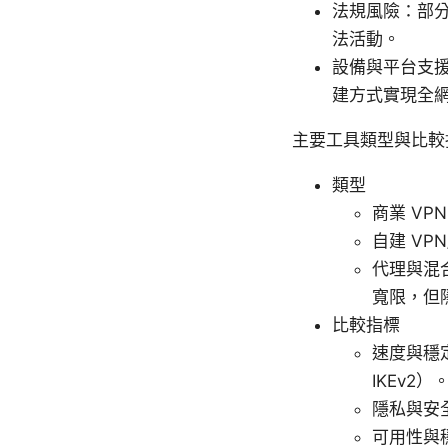
法規風險：部分
法活動。
設備與平台支援：
建方式實現全
主要工具類型與比較
類型
商業 V
自建 V
代理與混合
寬限，但
比較指標
速度與穩定
IKEv2）
隱私與安全
可用性與