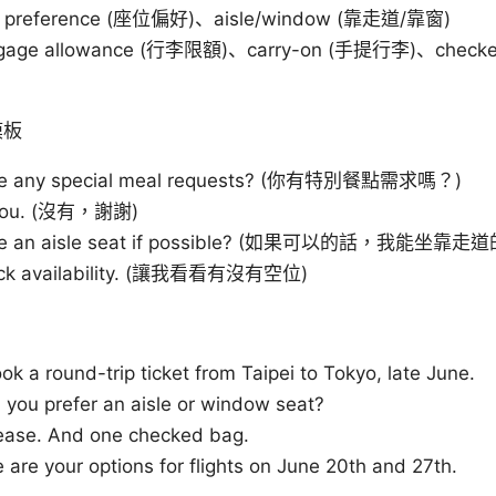
t preference (座位偏好)、aisle/window (靠走道/靠窗)
gage allowance (行李限額)、carry-on (手提行李)、check
模板
ave any special meal requests? (你有特別餐點需求嗎？)
 you. (沒有，謝謝)
have an aisle seat if possible? (如果可以的話，我能坐
eck availability. (讓我看看有沒有空位)
book a round-trip ticket from Taipei to Tokyo, late June.
 you prefer an aisle or window seat?
ease. And one checked bag.
 are your options for flights on June 20th and 27th.