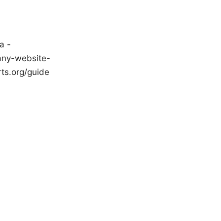
a -
mpany-website-
rts.org/guide