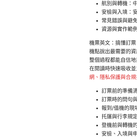
航別與轉機：中轉
安檢與入境：
常見錯誤與避
資源與實作範
機票英文：搞懂訂票、
機點說出最需要的資
整個過程都能自信地
在閱讀時快速吸收
網、隱私保護與合規
訂票前的準備
訂票時的問句
報到/值機的現
托運與行李規
登機前與轉機
安檢、入境與