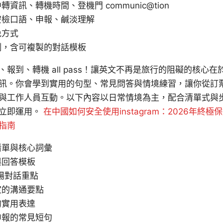
資訊、轉機時間、登機門 communic@tion
安檢口語、申報、鹹淡理解
免方式
例，含可複製的對話模板
報到、轉機 all pass！讓英文不再是旅行的阻礙的核心
訊。你會學到實用的句型、常見問答與情境練習，讓你從訂
與工作人員互動。以下內容以日常情境為主，配合清單式與
並立即運用。
在中國如何安全使用instagram：2026年終
指南
清單與核心詞彙
與回答模板
場對話重點
定的溝通要點
的實用表達
申報的常見短句