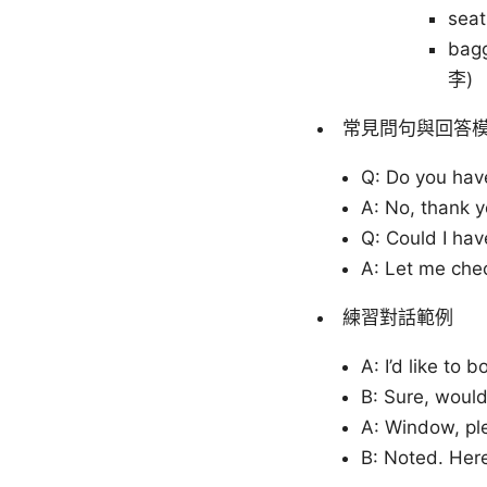
sea
bag
李)
常見問句與回答
Q: Do you h
A: No, thank
Q: Could I 
A: Let me ch
練習對話範例
A: I’d like to 
B: Sure, would
A: Window, pl
B: Noted. Here