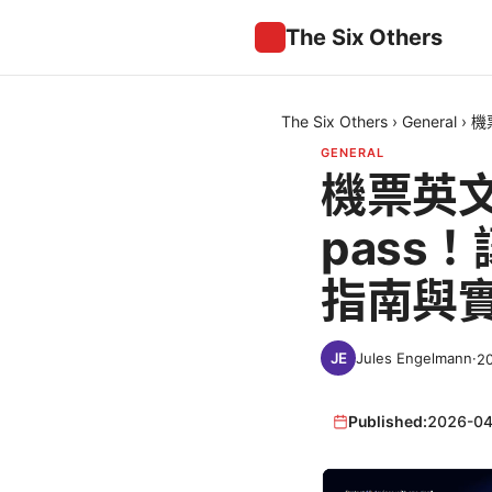
The Six Others
The Six Others
›
General
›
機
GENERAL
機票英文
pass
指南與
Jules Engelmann
·
2
Published:
2026-04