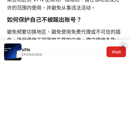
许的范围内使用，并避免从事违法活动。
如何保护自己不被踢出账号？
避免频繁切换地区、避免使用免费代理或不可信的插
件，确保使用正规渠道下载的应用，遵守使用条款。
×
VPN
我可以在手机上同时安装多个 VPN 吗？
Visit
SPONSORED
理论上可以，但同时开启两个 VPN 会导致冲突与网
络中断。建议仅使用一个可靠的、经过认证的 VPN
应用。
购买后如何获得退款？
大多数品牌提供一定的退款期（如 30 天），请在购
买页查看具体退款政策。若遇到问题，联系客服通常
可以协助处理。