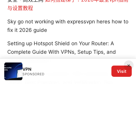
与设置教程
Sky go not working with expressvpn heres how to
fix it 2026 guide
Setting up Hotspot Shield on Your Router: A
Complete Guide With VPNs, Setup Tips, and
Router Integration
×
VPN
Visit
How Do I Get a Surfshark VPN Certificate: Quick
SPONSORED
Guide, Best Practices, and Verification Tips
© 2026 The Six Others LLC. All rights reserved.