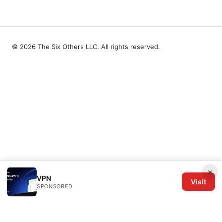
© 2026 The Six Others LLC. All rights reserved.
×
VPN
Visit
SPONSORED
The Six Others LLC