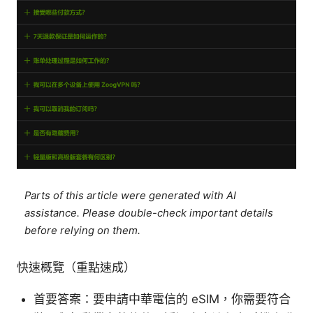
Parts of this article were generated with AI
assistance. Please double-check important details
before relying on them.
快速概覽（重點速成）
首要答案：要申請中華電信的 eSIM，你需要符合