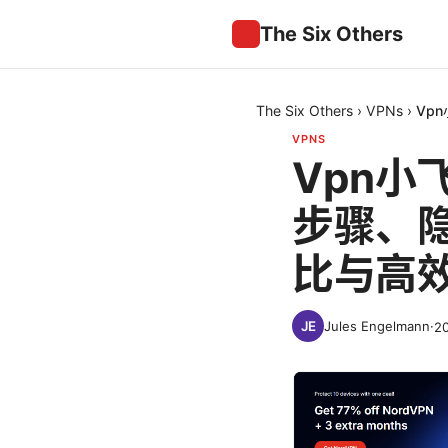
The Six Others
The Six Others
›
VPNs
›
Vp
VPNS
Vpn小
步骤、
比与高
Jules Engelmann
·
2