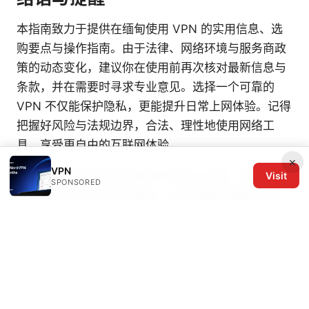
本指南致力于提供在缅甸使用 VPN 的实用信息、选
购要点与操作指南。由于法律、网络环境与服务商政
策的动态变化，建议你在使用前再次核对最新信息与
条款，并在需要时寻求专业意见。选择一个可靠的
VPN 不仅能保护隐私，更能提升日常上网体验。记得
把握好风险与法规边界，合法、理性地使用网络工
具，享受更自由的互联网体验。
×
VPN
备注：本文包含直接嵌入的 affiliate 内容，帮助你更
Visit
SPONSORED
好地了解市场上的优质选择。若你想要了解更多关于
隐私保护、数据安全与上网自由的内容，欢迎持续关
注并订阅我们的频道。
Vpn试用七天：如何选择、获取与评估7天 VPN 试用