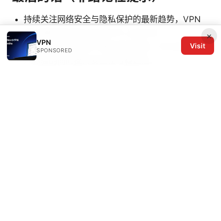
持续关注网络安全与隐私保护的最新趋势，VPN
客户端的安全性从未止步于上线之时。
×
VPN
Visit
通过渐进式改进和严格的测试流程，可以在保证用
SPONSORED
户体验的同时提升安全性与稳定性。
如果你在寻求快速演示或商业方案，NordVPN 的
促销资源可作为演示参考，点击上方图片获取优惠
信息。
Vpn速度改善：提升VPN连接速度的实用策略与设置
© 2026 The Six Others LLC. All rights reserved.
The Six Others LLC