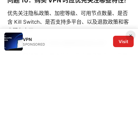
问题 10：购买 VPN 时应优先关注哪些特性？
优先关注隐私政策、加密等级、可用节点数量、是否
含 Kill Switch、是否支持多平台、以及退款政策和客
户服务水平。
×
VPN
Visit
问题 11：如果 VPN 连接失败怎么办？
SPONSORED
先检查网络连接、节点状态、账户开通情况，以及客
户端是否需要更新。尝试切换其他节点或协议，必要
时联系技术支持。
问题 12：如何评估 VPN 的性价比？
对比年度与月度价格、每月实际成本、提供的功能、
节点覆盖、以及实际测速结果，综合判断长期使用的
可行性。
如果你对本文的某个部分需要进一步的细化（例如具