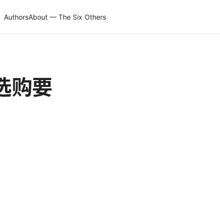
Authors
About — The Six Others
选购要