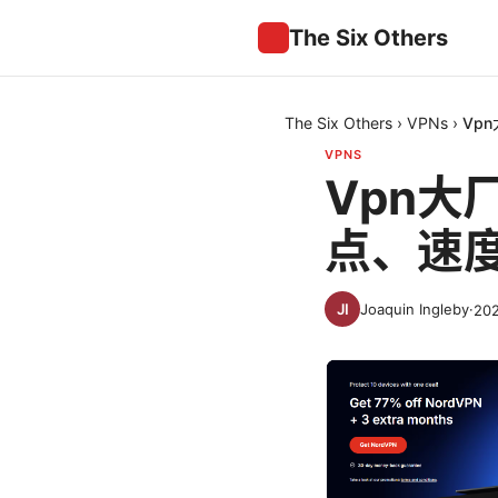
The Six Others
The Six Others
›
VPNs
›
Vp
VPNS
Vpn大
点、速
Joaquin Ingleby
·
20