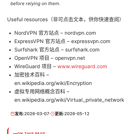
before relying on them.
Useful resources（非可点击文本，供你快速查阅）
NordVPN 官方站点 – nordvpn.com
ExpressVPN 官方站点 – expressvpn.com
Surfshark 官方站点 – surfshark.com
OpenVPN 项目 – openvpn.net
WireGuard 项目 –
www.wireguard.com
加密技术百科 –
en.wikipedia.org/wiki/Encryption
虚拟专用网络概念百科 –
en.wikipedia.org/wiki/Virtual_private_network
发布:
2026-03-07
·
更新:
2026-05-12
ON THIS PAGE