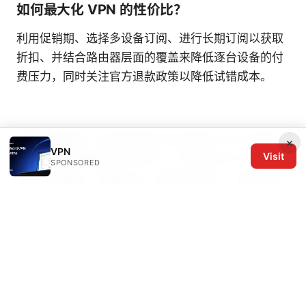
如何最大化 VPN 的性价比？
利用促销期、选择多设备订阅、进行长期订阅以获取
折扣、并结合路由器层面的覆盖来降低逐台设备的付
费压力，同时关注官方退款政策以降低试错成本。
如果你需要进一步的帮助来对比具体的 VPN 品牌与
×
VPN
Visit
套餐，或者想要我为你定制一个“按场景”的 VPN 使用
SPONSORED
清单（如旅行、在家办公、游戏专用等），告诉我你
的设备、预算和主要用途，我可以帮你做更细致的对
比与推荐。
全球vpn 使用与评测：全球服务器、速度、隐私与解
锁的完整指南