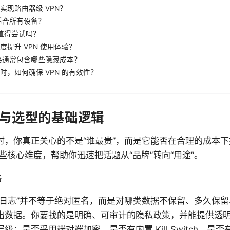
实现路由器级 VPN？
否适合所有设备？
 值得尝试吗？
度提升 VPN 使用体验？
价格通常包含哪些隐藏成本？
时，如何确保 VPN 的有效性？
司与选型的基础逻辑
供商时，你真正关心的不是“谁最贵”，而是它能否在合理的成本
些核心维度，帮助你迅速把话题从“品牌”转向“用途”。
略
零日志”并不等于绝对匿名，而是对哪类数据不保留、多久保
出数据。你要找的是明确、可审计的隐私政策，并能提供透
级：是否采用端对端加密、是否有内置 Kill Switch、是否