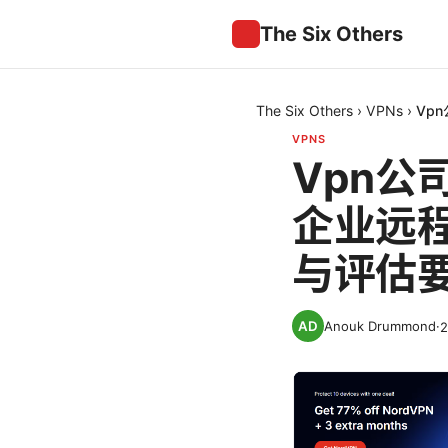
The Six Others
The Six Others
›
VPNs
›
Vp
VPNS
Vpn
企业远
与评估
Anouk Drummond
·