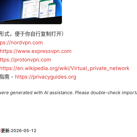
形式，便于你自行复制打开）
tps://nordvpn.com
https://www.expressvpn.com
ttps://protonvpn.com
https://en.wikipedia.org/wiki/Virtual_private_network
指南 -
https://privacyguides.org
e were generated with AI assistance. Please double-check import
更新:
2026-05-12