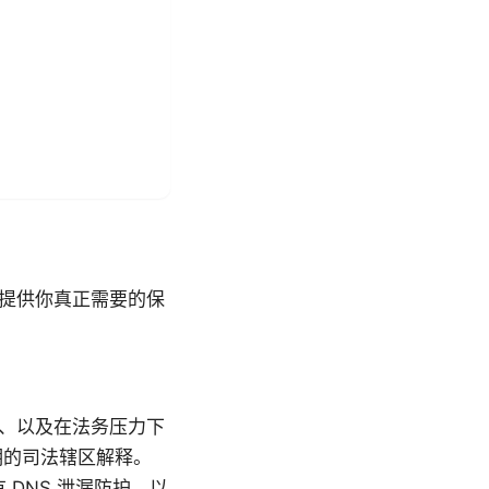
下提供你真正需要的保
留、以及在法务压力下
明的司法辖区解释。
有 DNS 泄漏防护，以