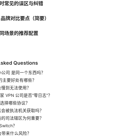
司时常见的误区与纠错
司 品牌对比要点（简要）
同场景的推荐配置
Asked Questions
Vpn公司 是同一个东西吗？
N 的主要好处有哪些？
不会慢到无法使用？
 VPN 公司是否“零日志”？
选择哪些协议？
日志会被执法机关获取吗？
供商的司法辖区为何重要？
 Switch？
漏会带来什么风险？