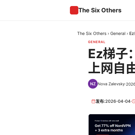
The Six Others
The Six Others
›
General
›
E
GENERAL
Ez梯子
上网自
Nova Zalevsky
·
202
发布:
2026-04-04
·