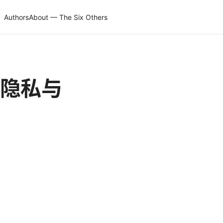
Authors
About — The Six Others
升隐私与