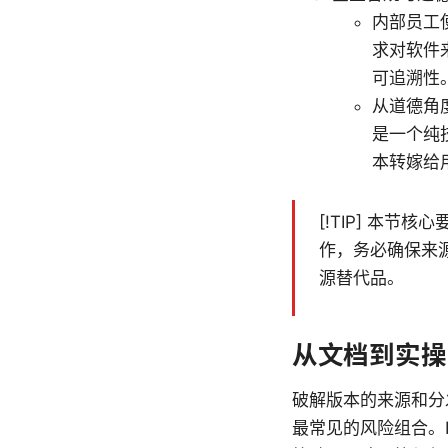
内部员工
求对软件
可追溯性
从道德角
是一个纯
本转嫁给
[!TIP] 本
作，务必确保来
源替代品。
从文档到实操
破解版本的来源和分
最常见的风险组合。From