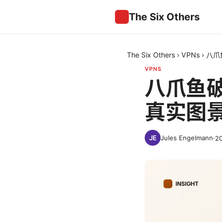
The Six Others
The Six Others
›
VPNs
›
八爪
VPNS
八爪鱼
真实图
Jules Engelmann
·
2