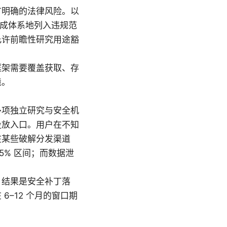
有明确的法律风险。以
被成体系地列入违规范
允许前瞻性研究用途豁
框架需要覆盖获取、存
境。
多项独立研究与安全机
投放入口。用户在不知
在某些破解分发渠道
.5% 区间；而数据泄
。结果是安全补丁落
–12 个月的窗口期