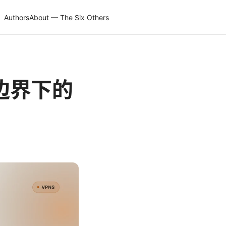
Authors
About — The Six Others
边界下的