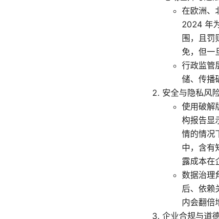
在欧洲、
2024
围，且罚
免，但一
行政监管
储、传播
安全与隐私风
使用破解
构报告显
情的情况
中，含有知
露成本在
数据治理
后、依赖
内会翻倍
企业合规与道