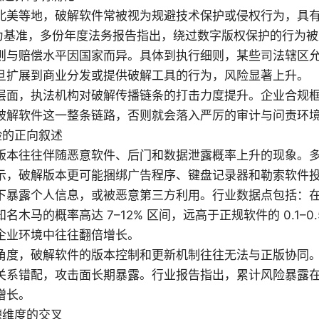
北美等地，破解软件常被视为规避技术保护或侵权行为，具
 年为基准，多份年度法务报告指出，绕过数字版权保护的行为
则与赔偿水平因国家而异。具体到执行细则，某些司法辖区
旦扩展到商业分发或提供破解工具的行为，风险显著上升。
层面，执法机构对破解传播链条的打击力度提升。企业合规
破解软件这一整条链路，否则就会落入严厉的审计与问责环
险的正向叙述
版本往往伴随恶意软件、后门和数据泄露概率上升的现象。
示，破解版本更可能捆绑广告程序、键盘记录器和勒索软件
下暴露个人信息，或被恶意第三方利用。行业数据点包括：
名木马的概率高达 7–12% 区间，远高于正规软件的 0.1–0
企业环境中往往翻倍增长。
角度，破解软件的版本控制和更新机制往往无法与正版协同
关系错配，攻击面长期暴露。行业报告指出，累计风险暴露在 6
增长。
德维度的交叉