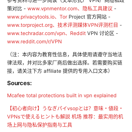
参考资料与进一步阅读（文本形式） VPN厂商隐私政
策对比 -
www.vpnmentor.com、隐私工具建议
-
www.privacytools.io、Tor
Project 官方网站 -
www.torproject.org、技术评测媒体VPN评测栏目
-
www.techradar.com/vpn、Reddit
VPN 讨论区 -
www.reddit.com/r/VPN
（注：本内容为教育性信息，具体使用请遵守当地法
律法规，并对比多家厂商后做出选择。若需要购买链
接，请关注下方 affiliate 提供的专用入口文本）
Sources:
Mcafee total protections built in vpn explained
【初心者向け】うなぎパイvsopとは？意味・値段・
VPNsで使えるヒントも解説
机场 推荐：最实用的机
场上网与隐私保护指南与工具