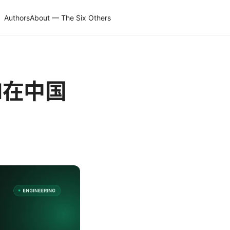
Authors
About — The Six Others
PN在中国