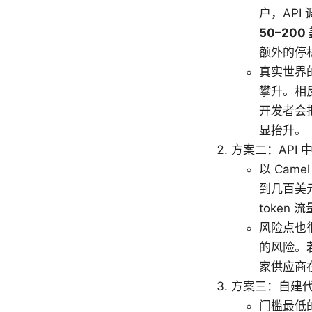
户，API
50–200
额外的停
真实世界
攀升。相
开发者会把
显抬升。
方案二：API
以 Cam
到几百美
token
风险点也
的风险。
家供应商
方案三：自建
门槛最低的