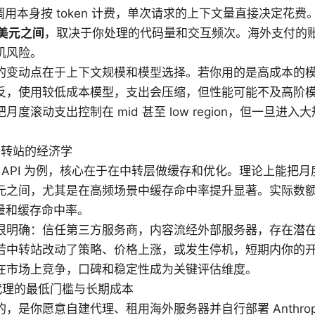
 调用本身按 token 计费，单次请求的上下文量直接决定花费
 美元之间
，取决于你处理的代码量和交互频次。海外支付的
机风险。
的变动点在于上下文规模和模型选择。若你用的是高成本的
反，使用较低成本模型，支出会压缩，但性能可能不及高阶
月度滚动支出控制在 mid 甚至 low region，但一旦进
 中转站的经济学
el API 为例，核心在于在中转层做缓存和优化。理论上能把
元之间，尤其是在高频场景中缓存命中率提升显著。实际数
 流量和缓存命中率。
很明确：信任第三方服务商，内容流经外部服务器，存在潜
若中转站改动了策略、价格上涨，或发生停机，短期内你的
在市场上竞争，口碑和稳定性成为关键评估维度。
代理的最低门槛与长期成本
，是你愿意自建代理、租用海外服务器并自行部署 Anthropic