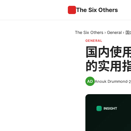
The Six Others
The Six Others
›
General
›
国
GENERAL
国内使用
的实用
Anouk Drummond
·