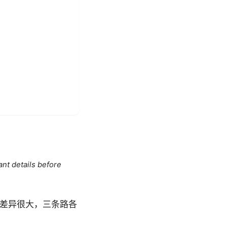
ant details before
风险差异很大，三条路各