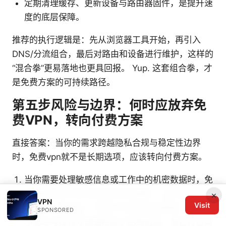
定期清理缓存、更新设备与路由器固件，是提升速
度的底层保障。
推荐的执行逻辑是：先从浏览器工具开始，再引入
DNS/分流组合，最后对路由和设备进行维护，这样的
“混合拳”更易落地也更具回报。 Yup. 这套组合拳，才
是免费方案的可持续路径。
第五步风险与边界：何时应放弃免
费VPN，转向付费方案
直接答案：当你的需求跨越隐私合规与稳定性边界
时，免费vpn就不是长期选项，应该转向付费方案。
当你需要处理敏感信息或工作中的机密数据时，免
费vpn往往不足以提供合规的保障。公开对比与行
×
VPN
Visit
业报告一致指出，付费VPN在日志透明度、数据最
SPONSORED
小化与可控性方面通常优于免费选项。来自行业研