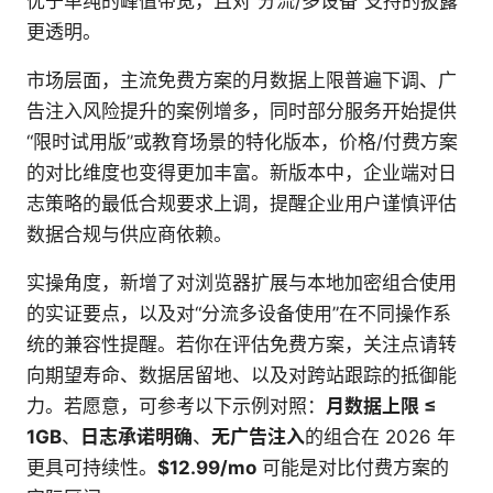
优于单纯的峰值带宽，且对“分流/多设备”支持的披露
更透明。
市场层面，主流免费方案的月数据上限普遍下调、广
告注入风险提升的案例增多，同时部分服务开始提供
“限时试用版”或教育场景的特化版本，价格/付费方案
的对比维度也变得更加丰富。新版本中，企业端对日
志策略的最低合规要求上调，提醒企业用户谨慎评估
数据合规与供应商依赖。
实操角度，新增了对浏览器扩展与本地加密组合使用
的实证要点，以及对“分流多设备使用”在不同操作系
统的兼容性提醒。若你在评估免费方案，关注点请转
向期望寿命、数据居留地、以及对跨站跟踪的抵御能
力。若愿意，可参考以下示例对照：
月数据上限 ≤
1GB
、
日志承诺明确
、
无广告注入
的组合在 2026 年
更具可持续性。
$12.99/mo
可能是对比付费方案的