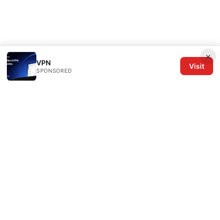
×
VPN
Visit
SPONSORED
The Six Others LLC
1700 NW Hoyt Street, Suite 220
Portland, OR, 97209
US
editorial@the6others.com
+1-503-555-0167
About
Privacy Policy
Terms of Use