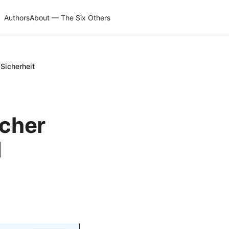
Authors
About — The Six Others
 Sicherheit
scher
d