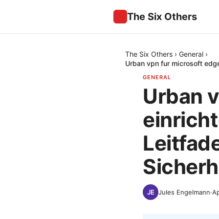
The Six Others
The Six Others
›
General
›
Urban vpn fur microsoft edge
GENERAL
Urban v
einrich
Leitfad
Sicherh
Jules Engelmann
·
Ap