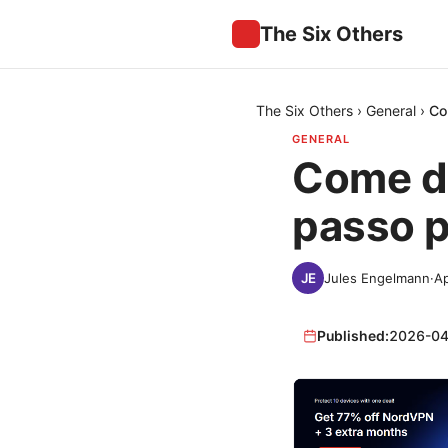
The Six Others
The Six Others
›
General
›
Co
GENERAL
Come di
passo p
Jules Engelmann
·
Ap
Published:
2026-04