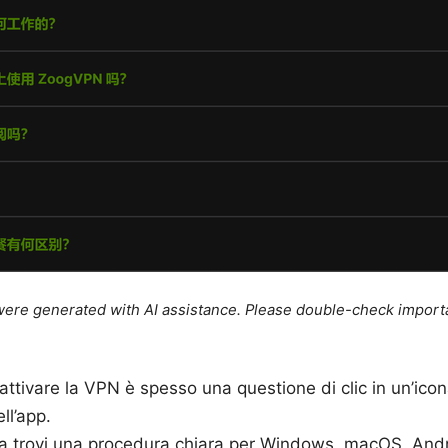
e were generated with AI assistance. Please double-check import
sattivare la VPN è spesso una questione di clic in un’ico
ell’app.
da trovi una procedura chiara per Windows, macOS, Andr