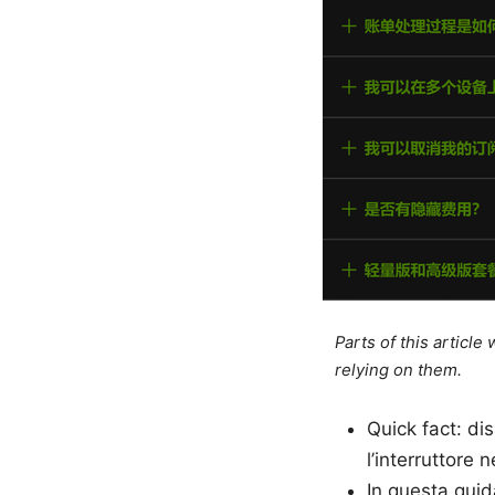
Parts of this articl
relying on them.
Quick fact: di
l’interruttore n
In questa gui