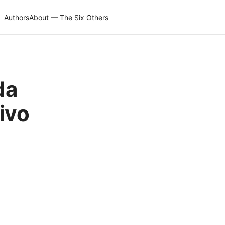
Authors
About — The Six Others
da
ivo