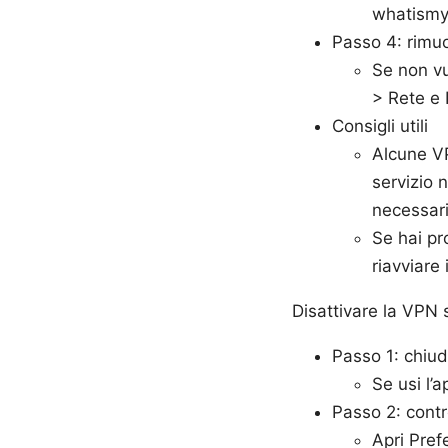
whatismyi
Passo 4: rimuov
Se non vu
> Rete e 
Consigli utili
Alcune VP
servizio 
necessari
Se hai pr
riavviare 
Disattivare la VPN
Passo 1: chiudi 
Se usi l’a
Passo 2: contr
Apri Pref