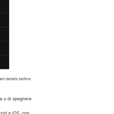
ant details before
na o di spegnere
oid e iOS, con