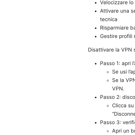
Velocizzare lo
Attivare una s
tecnica
Risparmiare ba
Gestire profili
Disattivare la VPN
Passo 1: apri 
Se usi l’a
Se la VPN
VPN.
Passo 2: disco
Clicca su
“Disconnet
Passo 3: verif
Apri un b