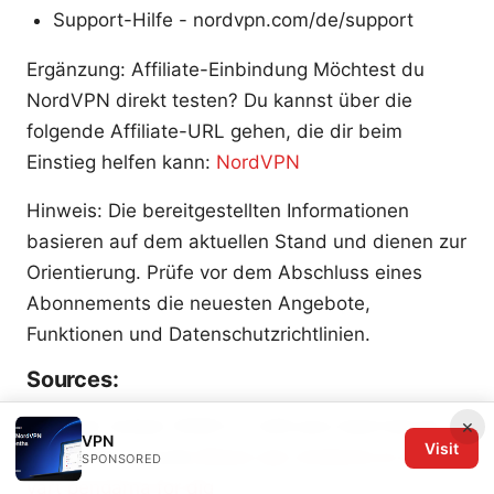
Support-Hilfe - nordvpn.com/de/support
Ergänzung: Affiliate-Einbindung Möchtest du
NordVPN direkt testen? Du kannst über die
folgende Affiliate-URL gehen, die dir beim
Einstieg helfen kann:
NordVPN
Hinweis: Die bereitgestellten Informationen
basieren auf dem aktuellen Stand und dienen zur
Orientierung. Prüfe vor dem Abschluss eines
Abonnements die neuesten Angebote,
Funktionen und Datenschutzrichtlinien.
Sources:
Nordvpn review 2026 is it still your best bet for
×
VPN
Visit
speed and security
Brave vpn omdome ar det
SPONSORED
vart pengarna for dig