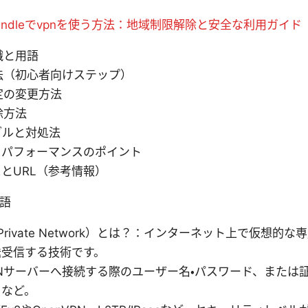
indleでvpnを使う方法：地域制限解除と安全な利用ガイド
識と用語
法（初心者向けステップ）
定の変更方法
除方法
ブルと対処法
とパフォーマンスのポイント
とURL（参考情報）
用語
ual Private Network）とは？：インターネット上で仮想
送受信する技術です。
Nサーバーへ接続する際のユーザー名・パスワード、または証
）など。