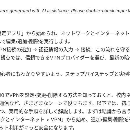
e were generated with AI assistance. Please double-check import
「設定アプリ」から始められ、ネットワークとインターネッ
んで編集・追加・削除を実行します。
PN接続の追加 → 認証情報の入力 → 接続」この流れを守
の観点では、信頼できるVPNプロバイダーを選び、最新の
初心者にもわかりやすいよう、ステップバイステップと実例
ws 10でVPNを設定・変更・削除する方法を知っておくと、校
通信など、さまざまなシーンで役立ちます。以下では、初
つ、実用的な手順を詳しく解説します。まずは結論から言う
ークとインターネット > VPN」から始め、追加・編集・削除
ット利用がぐっと安全になります。