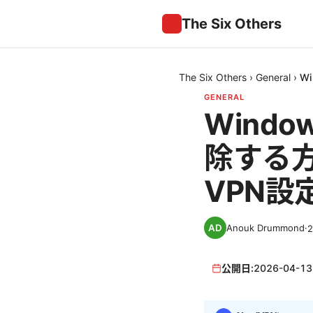
The Six Others
The Six Others
›
General
›
W
GENERAL
Windo
除する
VPN設
Anouk Drummond
·
公開日:
2026-04-13