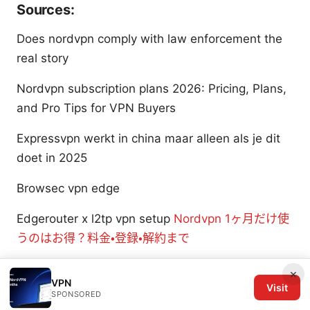
Sources:
Does nordvpn comply with law enforcement the
real story
Nordvpn subscription plans 2026: Pricing, Plans,
and Pro Tips for VPN Buyers
Expressvpn werkt in china maar alleen als je dit
doet in 2025
Browsec vpn edge
Edgerouter x l2tp vpn setup
Nordvpn 1ヶ月だけ使
うのはお得？料金・登録・解約まで
×
VPN
Visit
SPONSORED