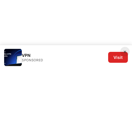
×
VPN
Visit
SPONSORED
The Six Others LLC
1700 NW Hoyt Street, Suite 220
Portland, OR, 97209
US
editorial@the6others.com
+1-503-555-0167
About
Privacy Policy
Terms of Use