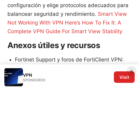
configuración y elige protocolos adecuados para
balancear seguridad y rendimiento.
Smart View
Not Working With VPN Here’s How To Fix It: A
Complete VPN Guide For Smart View Stability
Anexos útiles y recursos
Fortinet Support y foros de FortiClient VPN:
fortinet.com/support
×
VPN
Documentación de FortiClient:
Visit
SPONSORED
docs.fortinet.com
Soporte de Windows y solución de problemas
de red: support.microsoft.com
Guías de configuración avanzada y políticas
de seguridad: fortinet.com/resources
Notas finales Este video y guía están orientados