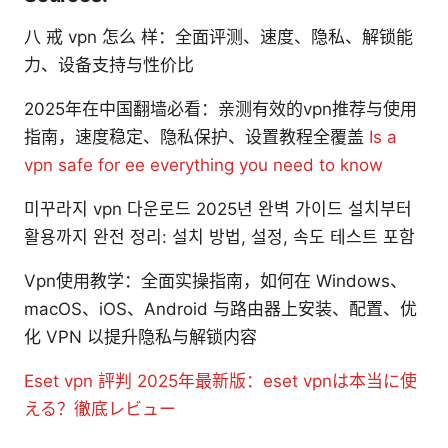
八 戒 vpn 怎么 样：全面评测、速度、隐私、解锁能
力、设备支持与性价比
2025年在中国翻墙必看：亲测有效的vpn推荐与使用
指南，速度稳定、隐私保护、设置教程全覆盖
Is a
vpn safe for ee everything you need to know
미꾸라지 vpn 다운로드 2025년 완벽 가이드 설치부터
활용까지 완전 정리: 설치 방법, 설정, 속도 테스트 포함
Vpn使用教学：全面实操指南，如何在 Windows、
macOS、iOS、Android 与路由器上安装、配置、优
化 VPN 以提升隐私与解锁内容
Eset vpn 評判 2025年最新版：eset vpnは本当に使
える？徹底レビュー