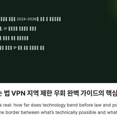
 법 VPN 지역 제한 우회 완벽 가이드의 핵
s real: how far does technology bend before law and pol
 the border between what’s technically possible and what’