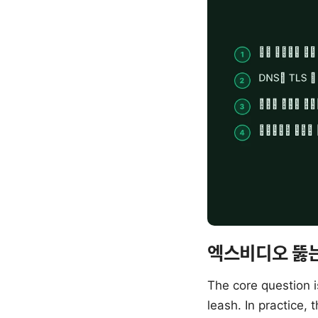
엑스비디오 뚫는
The core question i
leash. In practice,