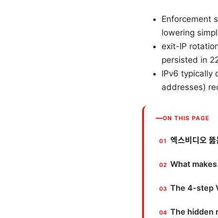
Enforcement sh
lowering simpl
exit-IP rotat
persisted in 
IPv6 typicall
addresses) red
ON THIS PAGE
엑스비디오 뚫는
What makes 
The 4-step 
The hidden 