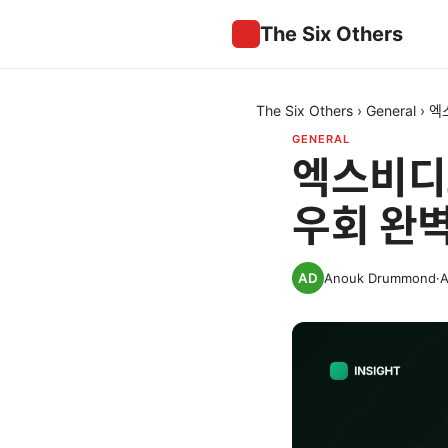
The Six Others
The Six Others
›
General
›
엑
GENERAL
엑스비디오
우회 완
Anouk Drummond
·
A