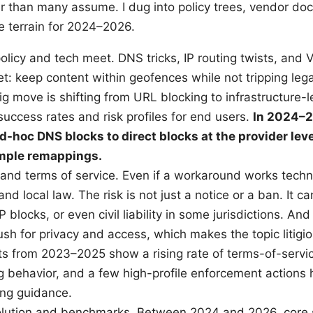
er than many assume. I dug into policy trees, vendor doc
e terrain for 2024–2026.
licy and tech meet. DNS tricks, IP routing twists, and VP
t: keep content within geofences while not tripping legal
ig move is shifting from URL blocking to infrastructure-
uccess rates and risk profiles for end users.
In 2024–2
-hoc DNS blocks to direct blocks at the provider leve
imple remappings.
 and terms of service. Even if a workaround works technic
nd local law. The risk is not just a notice or a ban. It c
 blocks, or even civil liability in some jurisdictions. And
ush for privacy and access, which makes the topic litigio
ts from 2023–2025 show a rising rate of terms-of-servic
 behavior, and a few high-profile enforcement actions 
ng guidance.
olution and benchmarks. Between 2024 and 2026, core s