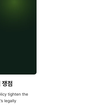
심 쟁점
icy tighten the
s legally