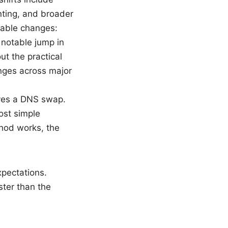
nting, and broader
rable changes:
 notable jump in
ut the practical
anges across major
ves a DNS swap.
ost simple
hod works, the
xpectations.
ster than the