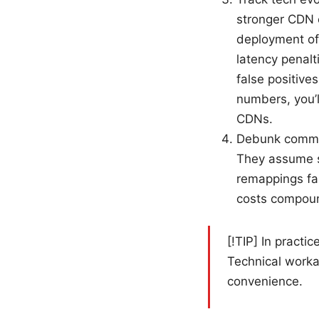
stronger CDN e
deployment of
latency penalt
false positive
numbers, you’l
CDNs.
Debunk commo
They assume sp
remappings fa
costs compound
[!TIP] In practi
Technical workar
convenience.