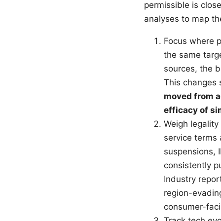
permissible is clos
analyses to map th
Focus where po
the same targe
sources, the b
This changes s
moved from ad
efficacy of s
Weigh legality
service terms a
suspensions, IP
consistently p
Industry repor
region-evading
consumer-faci
Track tech ev