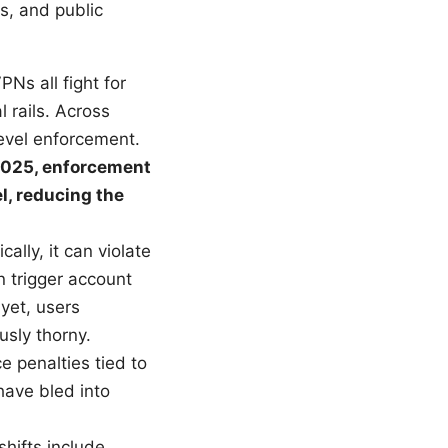
s, and public
Ns all fight for
 rails. Across
level enforcement.
025, enforcement
l, reducing the
ally, it can violate
an trigger account
 yet, users
usly thorny.
e penalties tied to
have bled into
hifts include