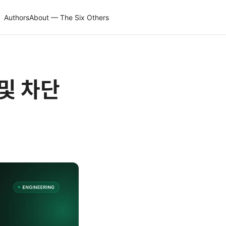
Authors
About — The Six Others
 및 차단