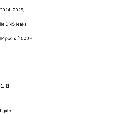
n 2024–2025,
ile DNS leaks
IP pools (1000+
 뚫는 법
tigate