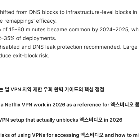
ifted from DNS blocks to infrastructure-level blocks i
e remappings’ efficacy.
ion of 15–60 minutes became common by 2024–2025, wh
22–35% of deployments.
y disabled and DNS leak protection recommended. Large 
uce exit-block risk.
 법 VPN 지역 제한 우회 완벽 가이드의 핵심 쟁점
a Netflix VPN work in 2026 as a reference for 엑스비디오
VPN setup that actually unblocks 엑스비디오 in 2026
risks of using VPNs for accessing 엑스비디오 and how to mi