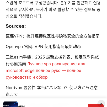
스럽게 흐르도록 구성했습니다. 분위기를 친근하고 실용
적으로 유지하며, 독자가 바로 활용할 수 있는 정보를 중
심으로 작성했습니다.
Sources:
直连VPN：提升连接稳定性与隐私安全的全方位指南
Openvpn 官网: VPN 使用指南与最新动态
三星esim手機：2025 最新支援列表、設定教學與旅
行必備指南
Лучшее vpn расширение для
microsoft edge полное руко — полное
руководство и обзор
Nordvpn 匿名性 本当にバレない？使い方から注意
点まで
×
Windows 11でforticlient vpnをダウンロード・イン
VPN