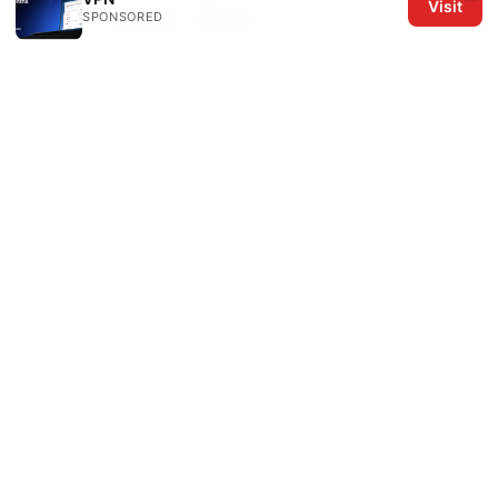
Visit
SPONSORED
ストールする方法：完全ガイド
© 2026 The Six Others LLC. All rights reserved.
The Six Others LLC
1700 NW Hoyt Street, Suite 220
Portland, OR, 97209
US
editorial@the6others.com
+1-503-555-0167
About
Privacy Policy
Terms of Use