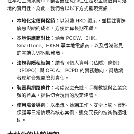
在本地生態系統中，讀者最在意的往往是現金價值與可落
地的實用性。為此，我們會以以下方式呈現資訊：
本地化定價與促銷
：以港幣 HKD 顯示，並標註實際
優惠與續約成本，方便計算長期花費。
本地供應商對比
：涵蓋 PCCW、3HK、
SmartTone、HKBN 等本地電訊商，以及香港常見
的雲端與VPN服務商。
法規與隱私框架
：結合《個人資料（私隱）條例》
（PDPO）與 OFCA、 PCPD 的實務動向，幫助讀
者理解合規風險與責任。
裝置與網路條件
：考慮家庭光纖、手機數據與企業寬
頻的差異，提供切合現實的設定建議。
使用場景導向
：以串流、遠端工作、安全上網、資料
保護等日常情境為核心案例，避免冗長的技術術語堆
砌。