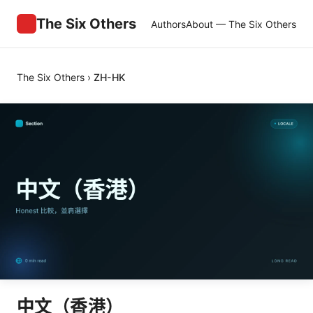
The Six Others
Authors
About — The Six Others
The Six Others
›
ZH-HK
中文（香港）