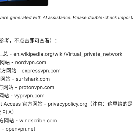
e were generated with AI assistance. Please double-check import
参考，不点击即可查看）：
 en.wikipedia.org/wiki/Virtual_private_network
站 - nordvpn.com
官方网站 - expressvpn.com
网站 - surfshark.com
方网站 - protonvpn.com
站 - vyprvpn.com
ternet Access 官方网站 - privacypolicy.org（注意
PI A）
方网站 - windscribe.com
- openvpn.net