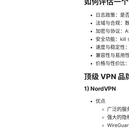
如何评估一个 
日志政策：是
法域与合规：
加密与协议：AES
安全功能：kil
速度与稳定性
兼容性与易用
价格与性价比
顶级 VPN 品
1) NordVPN
优点
广泛的服
强大的隐
WireG