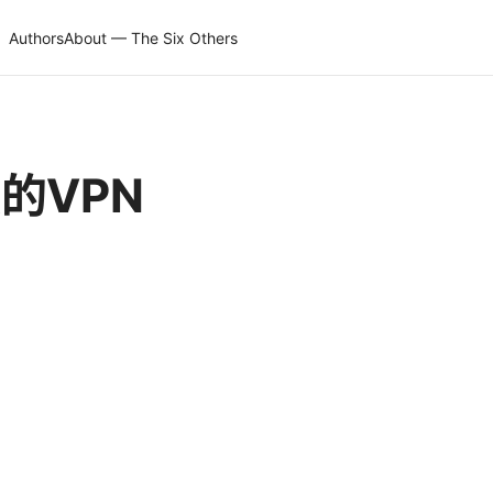
Authors
About — The Six Others
的VPN