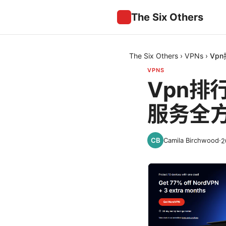
The Six Others
The Six Others
›
VPNs
›
Vp
VPNS
Vpn排
服务全
Camila Birchwood
·
2