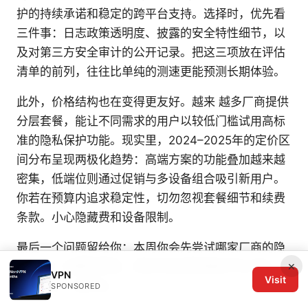
护的持续承诺和稳定的跨平台支持。选择时，优先看
三件事：日志政策透明度、披露的安全特性细节，以
及对第三方安全审计的公开记录。把这三项放在评估
清单的前列，往往比单纯的测速更能预测长期体验。
此外，价格结构也在变得更友好。越来 越多厂商提供
分层套餐，能让不同需求的用户以较低门槛试用高标
准的隐私保护功能。现实里，2024–2025年的定价区
间分布呈现两极化趋势：高端方案的功能叠加越来越
密集，低端位则通过促销与多设备组合吸引新用户。
你若在预算内追求稳定性，切勿忽视套餐细节和续费
条款。小心隐藏费和设备限制。
最后一个问题留给你：本周你会先尝试哪家厂商的隐
×
私承诺？如果你愿意，把你的选择和理由写在评论
VPN
Visit
区，我们一起对比。
SPONSORED