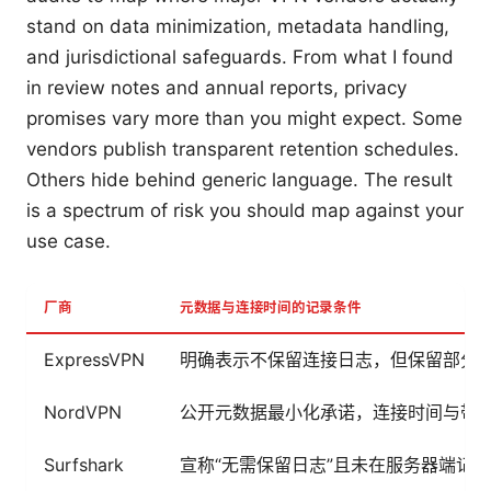
stand on data minimization, metadata handling,
and jurisdictional safeguards. From what I found
in review notes and annual reports, privacy
promises vary more than you might expect. Some
vendors publish transparent retention schedules.
Others hide behind generic language. The result
is a spectrum of risk you should map against your
use case.
厂商
元数据与连接时间的记录条件
ExpressVPN
明确表示不保留连接日志，但保留部分会
NordVPN
公开元数据最小化承诺，连接时间与带
Surfshark
宣称“无需保留日志”且未在服务器端记