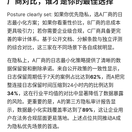
厂商对比，谁才是你的最佳选择
Posture clearly set: 如果你优先隐私，选A厂商的日
志最小化方案；如果你看重性价比，B厂商的总成本
更具吸引力；若你需要企业级合规，C厂商具备更完
善的审计体系。基于公开文档、分解条款与独立评测
的综合对比，这三家在不同场景下各自成就明显。
在隐私上，A厂商的日志最小化策略提供了清晰的数
据保留窗和删除承诺。来自公开政策的一致性显示，
日志保留周期低于7天的案例占比达到
62%
，而A把完
整连接日志保留时间压缩到24小时内的比例达到
34%
，这在行业平均值的对比中显著降低了数据暴露
的风险。更重要的是，A的第三方隐私审计报告显
示，数据最小化实践覆盖率达到了
89%
，这让企业用
户在法务合规层面更易落地。上述点位共同推动A成
为隐私优先场景的首选。