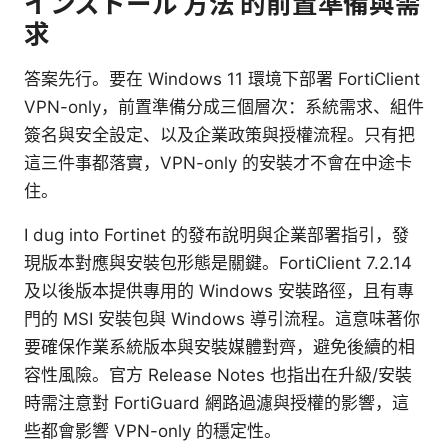
インストール 方法 的前置準備與需
求
答案先行。要在 Windows 11 環境下部署 FortiClient
VPN-only，前置準備分成三個層次：系統需求、組件
簽名與安全設定、以及企業政策與授權流程。只有把
這三件事都落實，VPN-only 的安裝才不會在中途卡
住。
I dug into Fortinet 的發布說明與企業部署指引，發
現版本對應與安裝包形態是關鍵。FortiClient 7.2.14
及以後版本提供專用的 Windows 安裝路徑，且有專
門的 MSI 安裝包與 Windows 導引流程。這意味著你
要確保作業系統版本與安裝媒體對齊，避免後續的相
容性風險。官方 Release Notes 也指出在升級/安裝
時需注意對 FortiGuard 網路過濾與授權的影響，這
些都會影響 VPN-only 的穩定性。