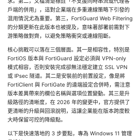
求。第二，文檔清楚標註「不支援同時串流或代理客
戶端的併用」，這對企業端在多重連線策略下引發的
混用情況尤為重要。第三，FortiGuard Web Filtering
的分類更新在此版本也被提及，意味著部署前需對下
游策略做對齊，以避免策略衝突或連線阻斷。
核心挑戰可以落在三個層面。其一是相容性，特別是
FortiOS 版本與 FortiGuard 設定必須與 VPN-only
模式相容，否則安裝完成卻無法穩定建立 SSL VPN
或 IPsec 隧道。其二是安裝前的前置設定，像是將
FortiClient 與 FortiGate 的遠端設定合併時，需注意
版本差異帶來的欄位名稱與選項位置變動。其三是升
級路徑的清晰度，在 2026 年的變更中，官方提供了
更清晰的升級與回滾說明，這讓企業能在版本跨度較
大時保留可控的降級點。
以下是快速落地的 3 步要點，專為 Windows 11 管理