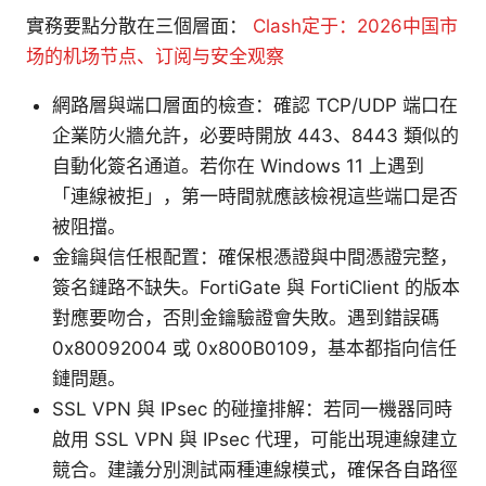
實務要點分散在三個層面：
Clash定于：2026中国市
场的机场节点、订阅与安全观察
網路層與端口層面的檢查：確認 TCP/UDP 端口在
企業防火牆允許，必要時開放 443、8443 類似的
自動化簽名通道。若你在 Windows 11 上遇到
「連線被拒」，第一時間就應該檢視這些端口是否
被阻擋。
金鑰與信任根配置：確保根憑證與中間憑證完整，
簽名鏈路不缺失。FortiGate 與 FortiClient 的版本
對應要吻合，否則金鑰驗證會失敗。遇到錯誤碼
0x80092004 或 0x800B0109，基本都指向信任
鏈問題。
SSL VPN 與 IPsec 的碰撞排解：若同一機器同時
啟用 SSL VPN 與 IPsec 代理，可能出現連線建立
競合。建議分別測試兩種連線模式，確保各自路徑