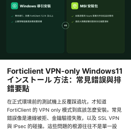
Forticlient VPN-only Windows11
インストール 方法：常見錯誤與排
錯要點
在正式環境前的測試機上反覆踩過坑，才知道
FortiClient 的 VPN only 模式到底該怎麼安裝。常見
錯誤像是連線被拒、金鑰驗證失敗，以及 SSL VPN
與 IPsec 的碰撞。這些問題的根源往往不是單一設