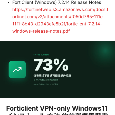
FortiClient (Windows) 7.2.14 Release Notes
https://fortinetweb.s3.amazonaws.com/docs.f
ortinet.com/v2/attachments/f050d765-111e-
11f1-8b43-d2943efe5b2f/forticlient-7.2.14-
windows-release-notes.pdf
Forticlient VPN-only Windows11