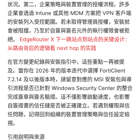
状况。第二，企業策略與裝置管理的授權流程。許多
企業會透過 Intune 或其他 MDM 方案把 VPN 客戶端
的安裝列入受控範圍。若未取得管理員授權，安裝就
會被阻擋，乃至於自簽與簽名元件的執行權限會被拒
絕。
EdgeRouter X 下一跳站点到站点的关键设计：
从路由背后的逻辑看 next hop 的实践
在官方變更紀錄與安裝指引中，這些重點一再被提
及。當你在 2026 年的版本迭代中選擇 FortiClient
7.2.14 及以後版本時，請留意對應的 MSI 安裝包與導
引流程是否已針對 Windows Security Center 的整合
完成簽章與簽名驗證。這不僅影響啟動速度，也影響
自簽證書的信任鏈是否被正確建立。若遇到權限與信
任問題，記得回到組織的裝置管理策略與信任設定檢
視。
引用說明與來源