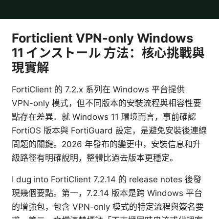
Forticlient VPN-only Windows
11 インストール 方法：核心挑戰與
現實解
FortiClient 的 7.2.x 系列在 Windows 平台提供
VPN-only 模式，但不同版本的安裝流程與相容性要
點存在差異。就 Windows 11 環境而言，事前確認
FortiOS 版本與 FortiGuard 設定，是避免安裝後連線
問題的關鍵。2026 年發布的變更中，安裝信息和升
級路徑有明確說明，整體比過去版本更穩定。
I dug into FortiClient 7.2.14 的 release notes 後發
現幾個要點。第一，7.2.14 版本是跨 Windows 平台
的增強包，包含 VPN-only 模式的特定流程與簽名要