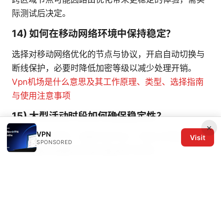
际测试后决定。
14) 如何在移动网络环境中保持稳定？
选择对移动网络优化的节点与协议，开启自动切换与
断线保护，必要时降低加密等级以减少处理开销。
Vpn机场是什么意思及其工作原理、类型、选择指南
与使用注意事项
15) 大型活动时段如何确保稳定性？
×
VPN
提前做节点测评、准备冗余节点、开启分流和自动重
Visit
SPONSORED
连，确保在高峰时间段也能保持可用性。
如果你希望获得更具体的节点推荐、测试流程模板和
日常运维清单，可以在评论区告诉我你的网络环境与
使用场景，我可以给出定制化的节点清单和步骤。记
得关注视频中我的实际演示，帮助你在家里或办公室