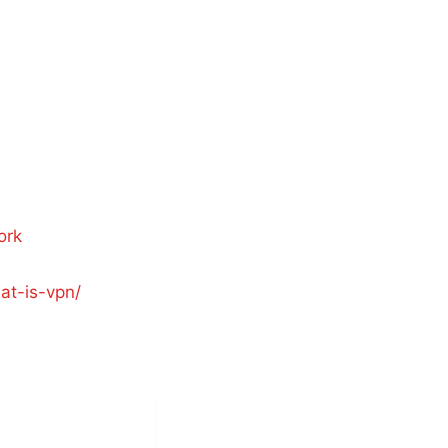
ork
at-is-vpn/