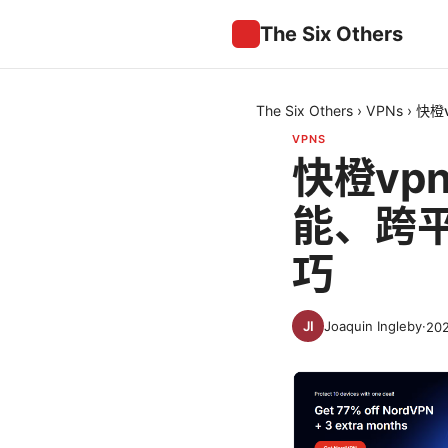
The Six Others
The Six Others
›
VPNs
›
快橙
VPNS
快橙v
能、跨
巧
Joaquin Ingleby
·
20