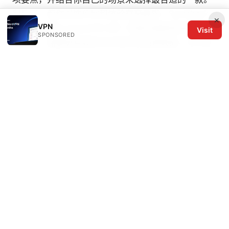
别忘了，若你对性价比和体验有高要求，Surfshark
×
VPN
的无限设备与 NordVPN 的广泛服务器都是值得考虑
Visit
SPONSORED
的选项。需要更直观的对比和实际测速数据，可以在
评论区告诉我你的使用场景，我会给出针对你的具体
对比与购买建议。继续关注，我们会在后续视频中把
这十款 VPN 的真实测速结果、在各大流媒体平台的
解锁情况、以及跨平台设置步骤做成实操演示，帮助
你更快选到最合适的“十 大 好 用 vpn”。
Vpn稳定性提升指南：Vpn稳定、连接稳定性、速度
优化与隐私保护全面攻略
十 三 香 vpn 全面指南：选
择、设置、优化与跨境访问
© 2026 The Six Others LLC. All rights reserved.