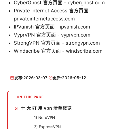
CyberGhost 官方页面 - cyberghost.com
Private Internet Access 官方页面 -
privateinternetaccess.com
IPVanish 官方页面 - ipvanish.com
VyprVPN 官方页面 - vyprvpn.com
StrongVPN 官方页面 - strongvpn.com
Windscribe 官方页面 - windscribe.com
发布:
2026-03-07
·
更新:
2026-05-12
ON THIS PAGE
十 大 好 用 vpn 清单概览
1) NordVPN
2) ExpressVPN