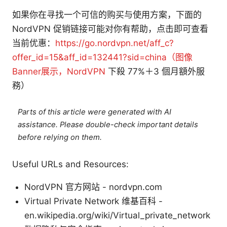
如果你在寻找一个可信的购买与使用方案，下面的
NordVPN 促销链接可能对你有帮助，点击即可查看
当前优惠：
https://go.nordvpn.net/aff_c?
offer_id=15&aff_id=132441?sid=china（图像
Banner展示，NordVPN
下殺 77%＋3 個月額外服
務）
Parts of this article were generated with AI
assistance. Please double-check important details
before relying on them.
Useful URLs and Resources:
NordVPN 官方网站 - nordvpn.com
Virtual Private Network 维基百科 -
en.wikipedia.org/wiki/Virtual_private_network